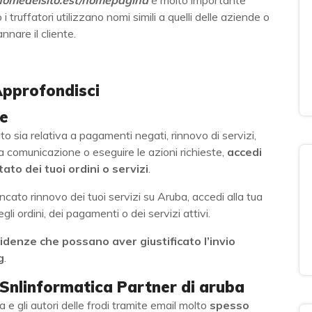
nomedelsito.est/nomepagina
è molto importante
 i truffatori utilizzano nomi simili a quelli delle aziende o
nnare il cliente.
Approfondisci
le
uto sia relativa a pagamenti negati, rinnovo di servizi,
lla comunicazione o eseguire le azioni richieste,
accedi
ato dei tuoi ordini o servizi
.
ato rinnovo dei tuoi servizi su Aruba, accedi alla tua
gli ordini, dei pagamenti o dei servizi attivi.
denze che possano aver giustificato l’invio
g
.
i Snlinformatica Partner di aruba
 gli autori delle frodi tramite email molto
spesso