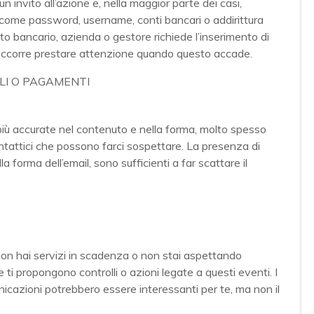
 invito all’azione e, nella maggior parte dei casi,
li come password, username, conti bancari o addirittura
uto bancario, azienda o gestore richiede l’inserimento di
ui occorre prestare attenzione quando questo accade.
iù accurate nel contenuto e nella forma, molto spesso
intattici che possono farci sospettare. La presenza di
la forma dell’email, sono sufficienti a far scattare il
on hai servizi in scadenza o non stai aspettando
ti propongono controlli o azioni legate a questi eventi. I
nicazioni potrebbero essere interessanti per te, ma non il