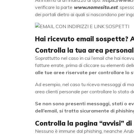
All’interno di un indirizzo di tipo:
https://www.
verificare la parte
www.nomesito.est
: spesso
dei portali dietro ai quali si nascondono per inga
Hai ricevuto email sospette? 
Controlla la tua area persona
Soprattutto nel caso in cui l’email che hai ricev
fatture errate, prima di cliccare su elementi de
alle tue aree riservate per controllare lo st
Ad esempio, nel caso tu riceva messaggi di manc
area clienti personale per controllare lo stato de
Se non sono presenti messaggi, stati o evi
dell’email, si tratta sicuramente di phishin
Controlla la pagina “avvisi” d
Nessuno è immune dal phishing, neanche Aruba e