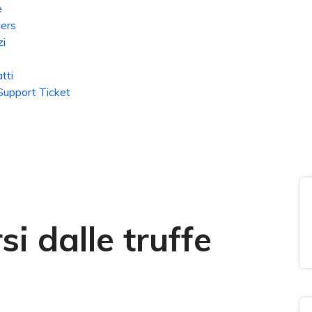
e
ers
zi
tti
upport Ticket
i dalle truffe