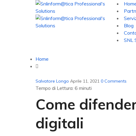
Hom
Partn
Servi
Blog
Conta
SNL S
Blog Details
Home
Come difendersi dalle truffe digitali
Salvatore Longo
Aprile 11, 2021
0 Comments
Tempo di Lettura:
6
minuti
Come difenders
digitali