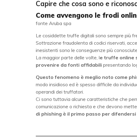
Capire che cosa sono e riconos
Come avvengono le frodi onli
fonte Aruba spa
Le cosiddette truffe digitali sono sempre più fr
Sottrazione fraudolenta di codici riservati, acc
inesistenti sono le conseguenze più conosciute
La maggior parte delle volte, l
e truffe online
provenire da fonti affidabili
presentando logh
Questo fenomeno è meglio noto come phi
modo insidioso ed è spesso difficile da individ
operandi dei truffatori.
Ci sono tuttavia alcune caratteristiche che perm
comunicazione o richiesta e che devono mettere 
di phishing è il primo passo per difendersi d