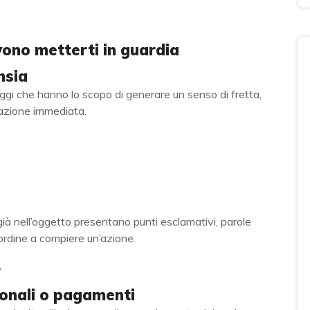
vono metterti in guardia
nsia
gi che hanno lo scopo di generare un senso di fretta,
l’azione immediata.
ià nell’oggetto presentano punti esclamativi, parole
 ordine a compiere un’azione.
sonali o pagamenti