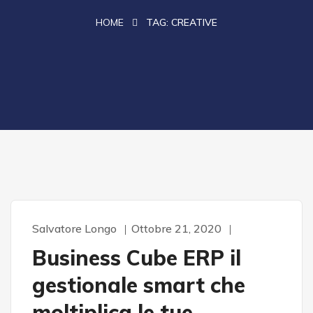
HOME
TAG:
CREATIVE
Salvatore Longo
Ottobre 21, 2020
CLOUD
INFORMATICA
SOFTWARE
SVILUPPO E PROGETTI
Business Cube ERP il
gestionale smart che
moltiplica le tue