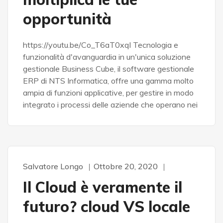
opportunità
https://youtu.be/Co_T6aT0xqI Tecnologia e
funzionalità d'avanguardia in un'unica soluzione
gestionale Business Cube, il software gestionale
ERP di NTS Informatica, offre una gamma molto
ampia di funzioni applicative, per gestire in modo
integrato i processi delle aziende che operano nei
Salvatore Longo
Ottobre 20, 2020
CLOUD
INFORMATICA
SERVER
SICUREZZA
SVILUPPO E PROGETTI
Il Cloud è veramente il
futuro? cloud VS locale