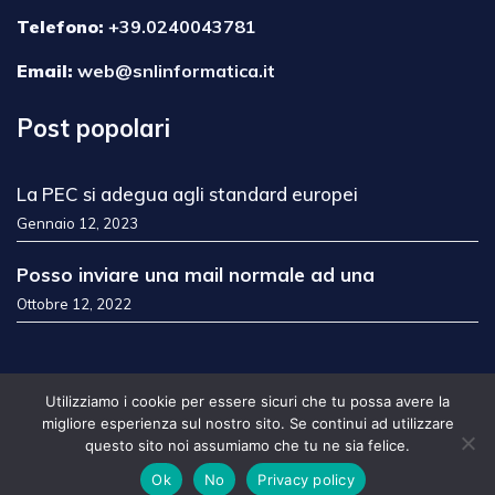
Telefono:
+39.0240043781
Email:
web@snlinformatica.it
Post popolari
La PEC si adegua agli standard europei
Gennaio 12, 2023
Posso inviare una mail normale ad una
Ottobre 12, 2022
Utilizziamo i cookie per essere sicuri che tu possa avere la
Copyright © 2026 Snlinform@tica di Salvatore
migliore esperienza sul nostro sito. Se continui ad utilizzare
Longo all rights reserved.
questo sito noi assumiamo che tu ne sia felice.
Terms & Condition
Privacy Policy
Contatti
Ok
No
Privacy policy