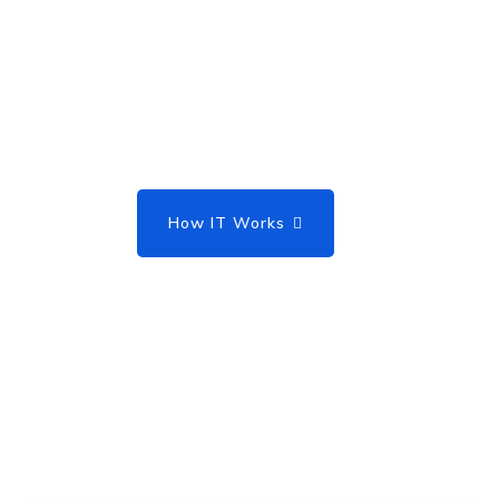
Le migliori soluzioni software
e hardware
per il tuo Business
How IT Works