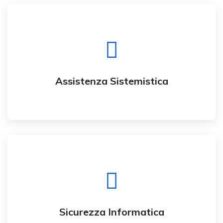
Siamo Il Partner Giusto Per Te
Hai bisogno di un servizio di assistenza
informatica continuativo e soluzioni
software/hardware?
Assistenza Sistemistica
La Nostra Soluzione
Ti monitoriamo e assistiamo in ogni momento
con rigorosi "SLA"
Sicurezza Informatica