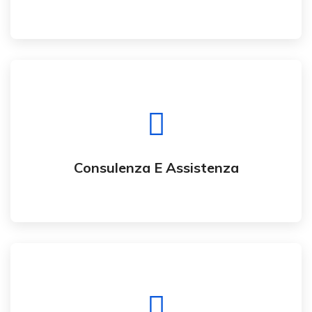
Professionalità
Potrai disporre di personale altamente
qualificato e sempre aggiornato che ti aiuterà a
risolvere ogni tipo di problema.
Consulenza E Assistenza
Fornire Tutti I Tipi Di Servizi IT
Aiutarvi nell'introdurre sul mercato nuovi