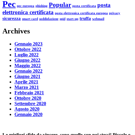
Pec
Popular
posta
pec europea
phishing
posta certificata
elettronica certificata
posta elettronica certificata europea
privacy
sicurezza
truffa
smart card
soddisfazione
spid
start-up
webmail
Archives
Gennaio 2023
Ottobre 2022
Luglio 2022
Giugno 2022
Maggio 2022
Gennaio 2022
Giugno 2021
Aprile 2021
Marzo 2021
Febbraio 2021
Ottobre 2020
Settembre 2020
Agosto 2020
Gennaio 2020
Le migliori sfide da vincere, sono quelle con noi stessi! Piccole o