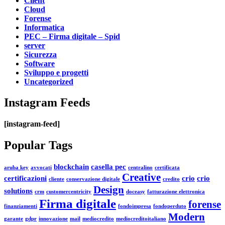
Client
Cloud
Forense
Informatica
PEC – Firma digitale – Spid
server
Sicurezza
Software
Sviluppo e progetti
Uncategorized
Instagram Feeds
[instagram-feed]
Popular Tags
blockchain
casella pec
aruba key
avvocati
centralino
certificata
Creative
certificazioni
crio
crio
cliente
conservazione digitale
credito
Design
solutions
crm
customercentricity
doceasy
fatturazione elettronica
Firma digitale
forense
finanziamenti
fondoimpresa
fondoperduto
Modern
garante
gdpr
innovazione
mail
mediocredito
mediocreditoitaliano